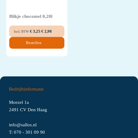
Blikje chocomel 0,20l
€
3,25
€
2,98
Incl. BTW
Bestellen
Bedrijfsinformatie
Moezel 1a
2491 CV Den Haag
info@sallos.nl
T:
070 - 301 09 90