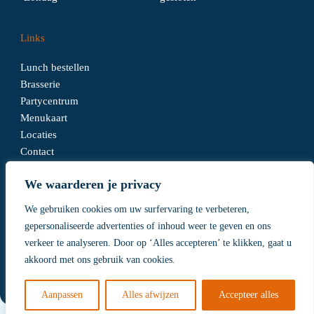
Links
Lunch bestellen
Brasserie
Partycentrum
Menukaart
Locaties
Contact
We waarderen je privacy
We gebruiken cookies om uw surfervaring te verbeteren,
Algemene voorwaarden
gepersonaliseerde advertenties of inhoud weer te geven en ons
Disclaimer
verkeer te analyseren. Door op ‘Alles accepteren’ te klikken, gaat u
Privacy Policy
akkoord met ons gebruik van cookies.
Realisatie
SEDERO.nl
Aanpassen
Alles afwijzen
Accepteer alles