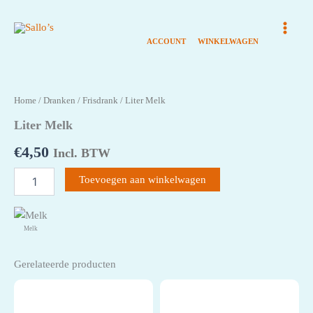
Ga
naar
de
inhoud
Home
/
Dranken
/
Frisdrank
/ Liter Melk
Liter Melk
€
4,50
Incl. BTW
Liter
Toevoegen aan winkelwagen
Melk
aantal
Melk
Gerelateerde producten