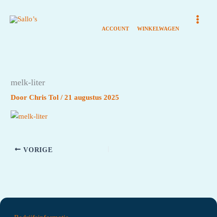
Ga
naar
de
inhoud
melk-liter
Door
Chris Tol
/
21 augustus 2025
VORIGE