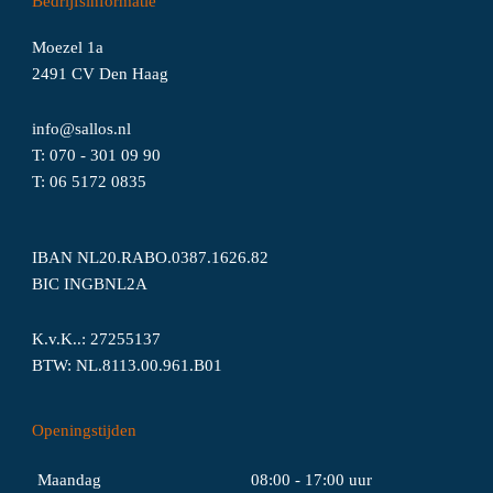
Bedrijfsinformatie
Moezel 1a
2491 CV Den Haag
info@sallos.nl
T:
070 - 301 09 90
T:
06
5172
0835
IBAN NL20.RABO.0387.1626.82
BIC INGBNL2A
K.v.K..: 27255137
BTW: NL.8113.00.961.B01
Openingstijden
Maandag
08:00 - 17:00 uur