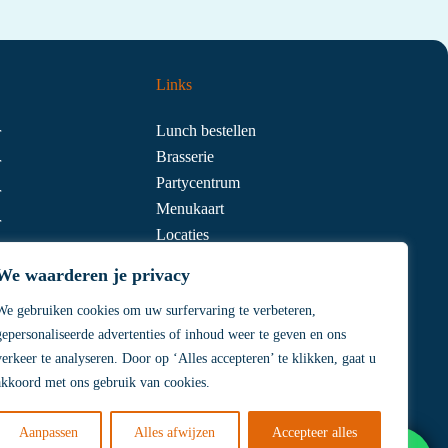
Links
Lunch bestellen
r
Brasserie
r
Partycentrum
r
Menukaart
r
Locaties
r
Contact
We waarderen je privacy
We gebruiken cookies om uw surfervaring te verbeteren,
gepersonaliseerde advertenties of inhoud weer te geven en ons
verkeer te analyseren. Door op ‘Alles accepteren’ te klikken, gaat u
akkoord met ons gebruik van cookies.
O.nl
Aanpassen
Alles afwijzen
Accepteer alles