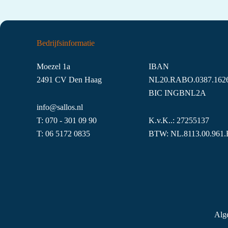
Bedrijfsinformatie
Moezel 1a
IBAN
2491 CV Den Haag
NL20.RABO.0387.1626
BIC INGBNL2A
info@sallos.nl
T:
070 - 301 09 90
K.v.K..: 27255137
T:
06
5172
0835
BTW: NL.8113.00.961.
Alg