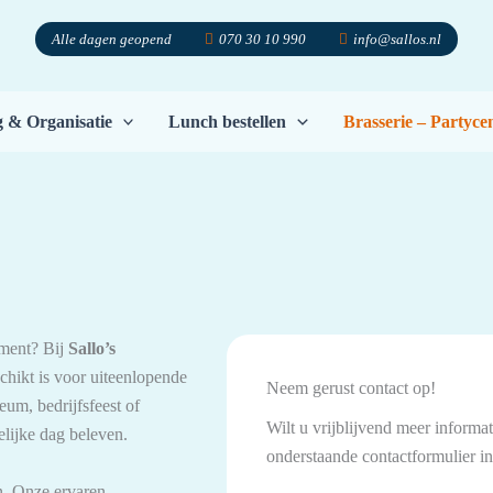
Alle dagen geopend
070 30 10 990
info@sallos.nl
g & Organisatie
Lunch bestellen
Brasserie – Partyc
ement? Bij
Sallo’s
chikt is voor uiteenlopende
Neem gerust contact op!
eum, bedrijfsfeest of
Wilt u vrijblijvend meer informa
elijke dag beleven.
onderstaande contactformulier i
n. Onze ervaren