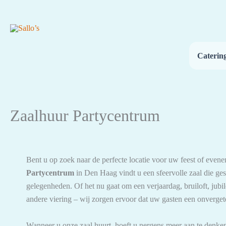
Ga
naar
de
inhoud
Caterin
Zaalhuur Partycentrum
Bent u op zoek naar de perfecte locatie voor uw feest of even
Partycentrum
in Den Haag vindt u een sfeervolle zaal die ges
gelegenheden. Of het nu gaat om een verjaardag, bruiloft, jubil
andere viering – wij zorgen ervoor dat uw gasten een onverget
Wanneer u onze zaal huurt, hoeft u nergens meer aan te denke