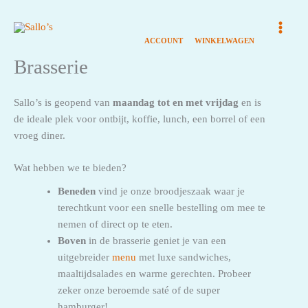
Ga
naar
de
inhoud
Brasserie
Sallo’s is geopend van
maandag tot en met vrijdag
en is
de ideale plek voor ontbijt, koffie, lunch, een borrel of een
vroeg diner.
Wat hebben we te bieden?
Beneden
vind je onze broodjeszaak waar je
terechtkunt voor een snelle bestelling om mee te
nemen of direct op te eten.
Boven
in de brasserie geniet je van een
uitgebreider
menu
met luxe sandwiches,
maaltijdsalades en warme gerechten. Probeer
zeker onze beroemde saté of de super
hamburger!