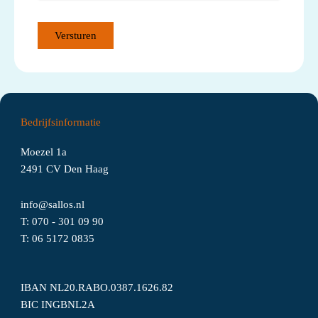
s
t
)
Versturen
Bedrijfsinformatie
Moezel 1a
2491 CV Den Haag
info@sallos.nl
T:
070 - 301 09 90
T:
06
5172
0835
IBAN NL20.RABO.0387.1626.82
BIC INGBNL2A