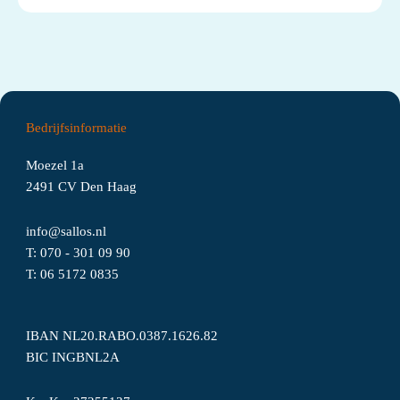
Bedrijfsinformatie
Moezel 1a
2491 CV Den Haag
info@sallos.nl
T:
070 - 301 09 90
T:
06
5172
0835
IBAN NL20.RABO.0387.1626.82
BIC INGBNL2A