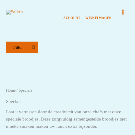
Ga
naar
de
inhoud
Filter
Assortiment Broodjes
Broodjes
Home
/ Specials
Dranken
Specials
Hapjes
Laat u verrassen door de creativiteit van onze chefs met onze
speciale broodjes. Deze zorgvuldig samengestelde broodjes met
Lunchbox
unieke smaken maken uw lunch extra bijzonder.
Maaltijden