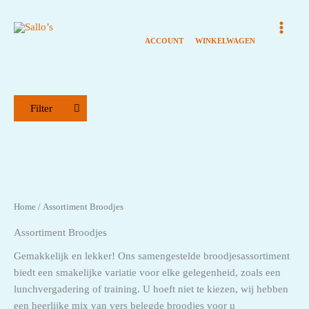
Ga
naar
de
inhoud
Filter
Assortiment Broodjes
Broodjes
Home
/ Assortiment Broodjes
Dranken
Assortiment Broodjes
Hapjes
Gemakkelijk en lekker! Ons samengestelde broodjesassortiment
biedt een smakelijke variatie voor elke gelegenheid, zoals een
Lunchbox
lunchvergadering of training. U hoeft niet te kiezen, wij hebben
Maaltijden
een heerlijke mix van vers belegde broodjes voor u