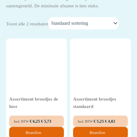
samengesteld. De minimale afname is tien stuks.
Salades
Toont alle 2 resultaten
Specials
Vers Fruit
Assortiment broodjes de
Assortiment broodjes
luxe
standaard
€
6,25
€
5,73
€
5,25
€
4,82
Incl. BTW
Incl. BTW
Bestellen
Bestellen