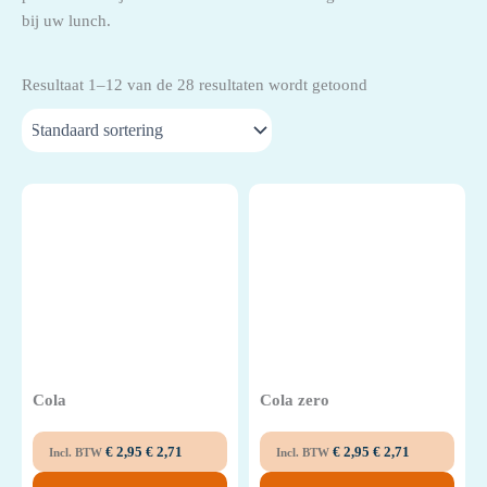
bij uw lunch.
Lunchbox
Resultaat 1–12 van de 28 resultaten wordt getoond
Maaltijden
Salades
Specials
Vers Fruit
Cola
Cola zero
€
2,95
€
2,71
€
2,95
€
2,71
Incl. BTW
Incl. BTW