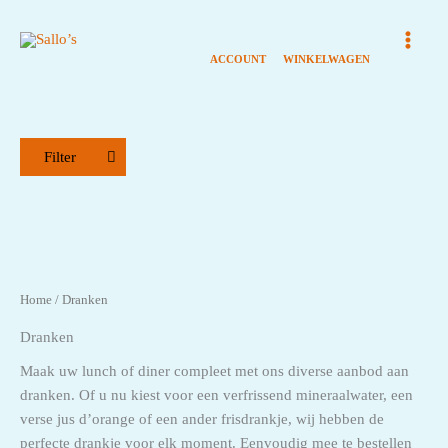
Ga
naar
de
inhoud
Filter
Assortiment Broodjes
Broodjes
Home
/ Dranken
Dranken
Dranken
21+ dranken
Frisdrank
Maak uw lunch of diner compleet met ons diverse aanbod aan
dranken. Of u nu kiest voor een verfrissend mineraalwater, een
Warme dranken
verse jus d’orange of een ander frisdrankje, wij hebben de
perfecte drankje voor elk moment. Eenvoudig mee te bestellen
Hapjes