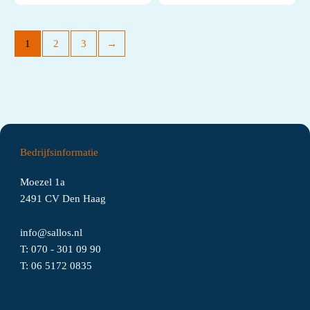
1
2
3
→
Bedrijfsinformatie
Moezel 1a
2491 CV Den Haag
info@sallos.nl
T:
070 - 301 09 90
T:
06
5172
0835