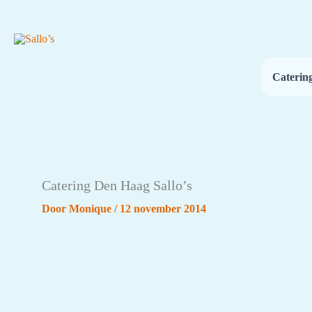
Ga
naar
de
inhoud
Caterin
Catering Den Haag Sallo’s
Door
Monique
/
12 november 2014