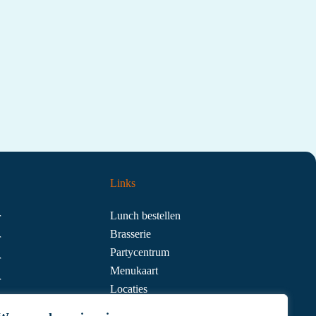
Links
Lunch bestellen
r
Brasserie
r
Partycentrum
r
Menukaart
r
Locaties
r
Contact