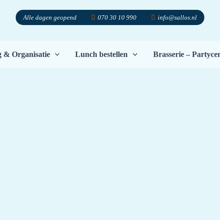
Alle dagen geopend
070 30 10 990
info@sallos.nl
g & Organisatie
Lunch bestellen
Brasserie – Partyc