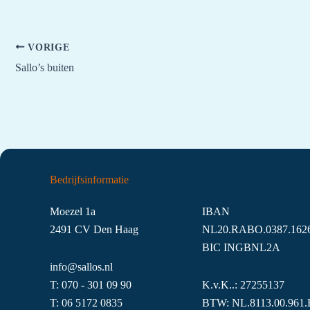
VORIGE
Sallo’s buiten
Bedrijfsinformatie
Moezel 1a
IBAN
2491 CV Den Haag
NL20.RABO.0387.1626
BIC INGBNL2A
info@sallos.nl
T:
070 - 301 09 90
K.v.K..: 27255137
T:
06
5172
0835
BTW: NL.8113.00.961.