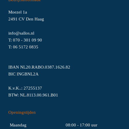
Moezel 1a
2491 CV Den Haag
info@sallos.nl
T:
070 - 301 09 90
T:
06
5172
0835
IBAN NL20.RABO.0387.1626.82
BIC INGBNL2A
K.v.K..: 27255137
BTW: NL.8113.00.961.B01
Openingstijden
Maandag
08:00 - 17:00 uur