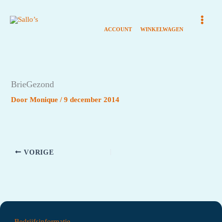
Ga
naar
de
inhoud
BrieGezond
Door
Monique
/
9 december 2014
VORIGE
Bedrijfsinformatie