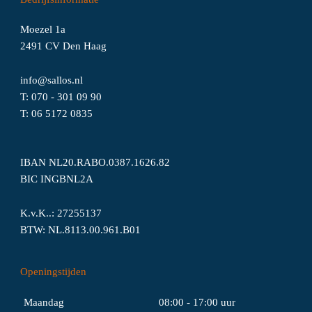
Moezel 1a
2491 CV Den Haag
info@sallos.nl
T:
070 - 301 09 90
T:
06
5172
0835
IBAN NL20.RABO.0387.1626.82
BIC INGBNL2A
K.v.K..: 27255137
BTW: NL.8113.00.961.B01
Openingstijden
Maandag
08:00 - 17:00 uur