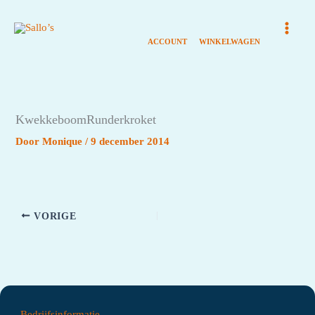
Ga
naar
de
inhoud
KwekkeboomRunderkroket
Door
Monique
/
9 december 2014
VORIGE
Bedrijfsinformatie