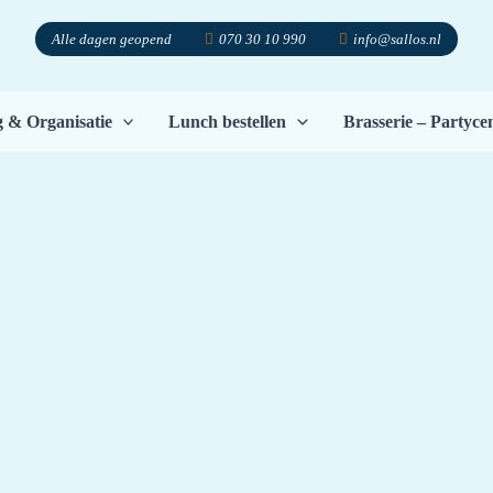
Alle dagen geopend
070 30 10 990
info@sallos.nl
g & Organisatie
Lunch bestellen
Brasserie – Partyc