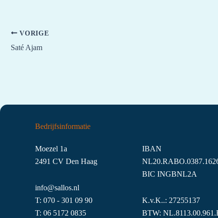
VORIGE
Saté Ajam
Bedrijfsinformatie
Moezel 1a
IBAN
2491 CV Den Haag
NL20.RABO.0387.1626
BIC INGBNL2A
info@sallos.nl
T:
070 - 301 09 90
K.v.K..: 27255137
T:
06
5172
0835
BTW: NL.8113.00.961.