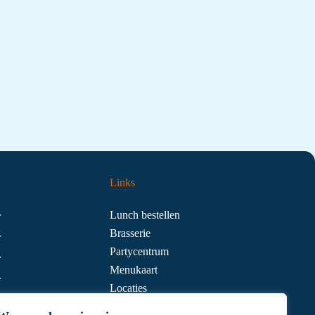
Links
Lunch bestellen
r
Brasserie
r
Partycentrum
r
Menukaart
r
Locaties
r
Contact