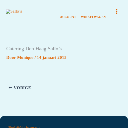
Ga
naar
de
inhoud
Catering Den Haag Sallo’s
Door
Monique
/
14 januari 2015
VORIGE
Bedrijfsinformatie