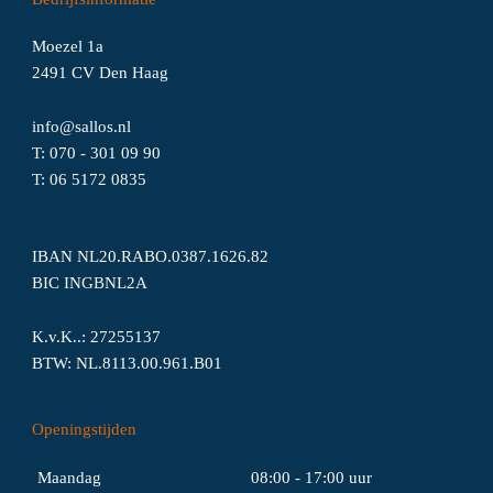
Moezel 1a
2491 CV Den Haag
info@sallos.nl
T:
070 - 301 09 90
T:
06
5172
0835
IBAN NL20.RABO.0387.1626.82
BIC INGBNL2A
K.v.K..: 27255137
BTW: NL.8113.00.961.B01
Openingstijden
Maandag
08:00 - 17:00 uur