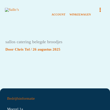
Ga
naar
de
inhoud
sallos catering belegde broodjes
Door
Chris Tol
/
26 augustus 2025
Bedrijfsinformatie
Moezel 1a