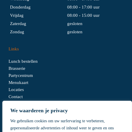
Donderdag
08:00 - 17:00 uur
Vrijdag
08:00 - 15:00 uur
Zaterdag
gesloten
Zondag
gesloten
Links
Lunch bestellen
Brasserie
Partycentrum
Menukaart
Locaties
Contact
We waarderen je privacy
We gebruiken cookies om uw surfervaring te verbeteren,
Algemene voorwaarden
gepersonaliseerde advertenties of inhoud weer te geven en ons
Disclaimer