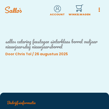
Ga
naar
de
inhoud
sallos catering feestagen sinterklaas borrel oudjaar
nieuwjaarsdag nieuwjaarsborrel
Door
Chris Tol
/
26 augustus 2025
Bedrijfsinformatie