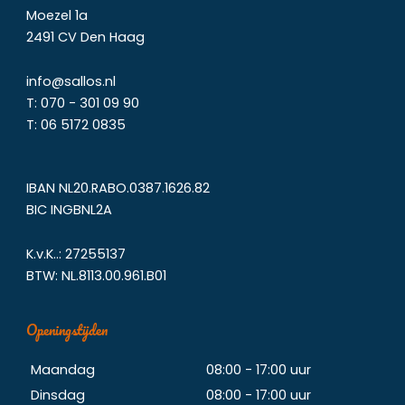
Moezel 1a
2491 CV Den Haag
info@sallos.nl
T:
070 - 301 09 90
T:
06
5172
0835
IBAN NL20.RABO.0387.1626.82
BIC INGBNL2A
K.v.K..: 27255137
BTW: NL.8113.00.961.B01
Openingstijden
Maandag
08:00 - 17:00 uur
Dinsdag
08:00 - 17:00 uur