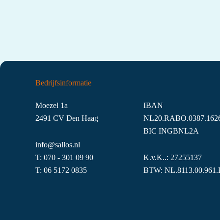
Bedrijfsinformatie
Moezel 1a
IBAN
2491 CV Den Haag
NL20.RABO.0387.1626
BIC INGBNL2A
info@sallos.nl
T:
070 - 301 09 90
K.v.K..: 27255137
T:
06
5172
0835
BTW: NL.8113.00.961.