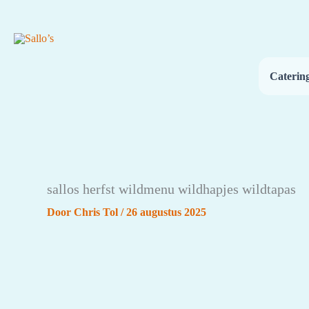
Ga
naar
de
inhoud
Caterin
sallos herfst wildmenu wildhapjes wildtapas
Door
Chris Tol
/
26 augustus 2025