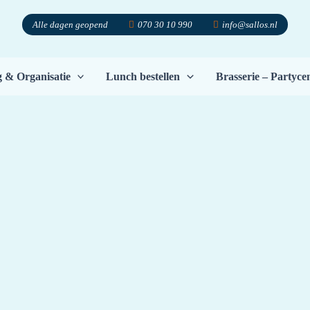
Alle dagen geopend
070 30 10 990
info@sallos.nl
g & Organisatie
Lunch bestellen
Brasserie – Partyc