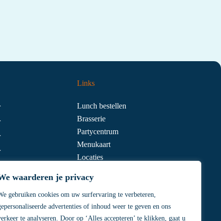
Links
Lunch bestellen
r
Brasserie
r
Partycentrum
r
Menukaart
r
Locaties
r
Contact
We waarderen je privacy
We gebruiken cookies om uw surfervaring te verbeteren,
gepersonaliseerde advertenties of inhoud weer te geven en ons
verkeer te analyseren. Door op ‘Alles accepteren’ te klikken, gaat u