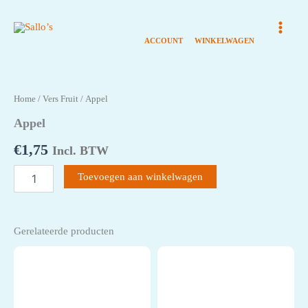
Ga
naar
de
inhoud
Home
/
Vers Fruit
/ Appel
Appel
€
1,75
Incl. BTW
Appel
Toevoegen aan winkelwagen
aantal
Gerelateerde producten