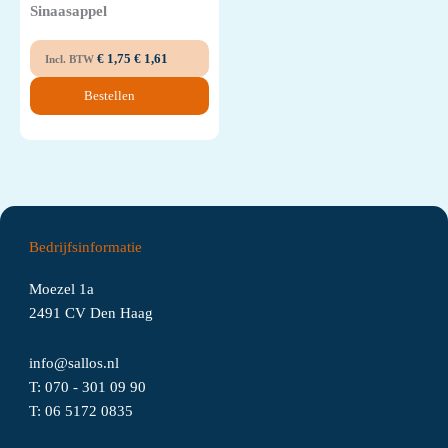
Sinaasappel
€
1,75
€
1,61
Incl. BTW
Bestellen
Bedrijfsinformatie
Moezel 1a
2491 CV Den Haag
info@sallos.nl
T:
070 - 301 09 90
T:
06
5172
0835