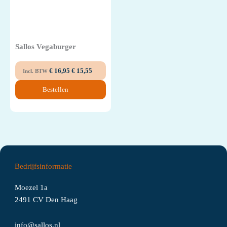
Sallos Vegaburger
€
16,95
€
15,55
Incl. BTW
Bestellen
Bedrijfsinformatie
Moezel 1a
2491 CV Den Haag
info@sallos.nl