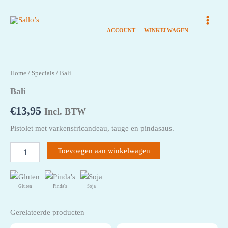
Ga
naar
de
inhoud
Home
/
Specials
/ Bali
Bali
€
13,95
Incl. BTW
Pistolet met varkensfricandeau, tauge en pindasaus.
Bali
Toevoegen aan winkelwagen
aantal
Gluten
Pinda's
Soja
Gerelateerde producten