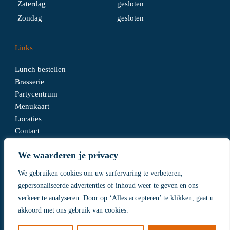
Zaterdag
gesloten
Zondag
gesloten
Links
Lunch bestellen
Brasserie
Partycentrum
Menukaart
Locaties
Contact
We waarderen je privacy
Algemene voorwaarden
We gebruiken cookies om uw surfervaring te verbeteren,
Disclaimer
gepersonaliseerde advertenties of inhoud weer te geven en ons
Privacy Policy
verkeer te analyseren. Door op ‘Alles accepteren’ te klikken, gaat u
akkoord met ons gebruik van cookies.
Realisatie
SEDERO.nl