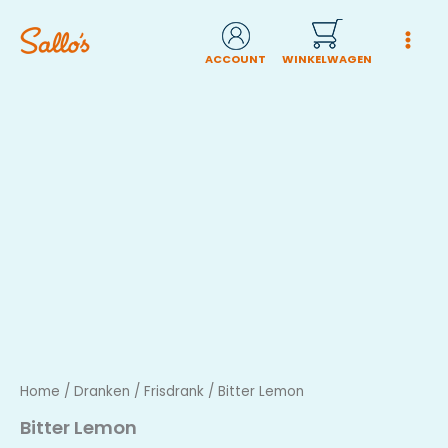
Ga
naar
de
inhoud
Home
/
Dranken
/
Frisdrank
/ Bitter Lemon
Bitter Lemon