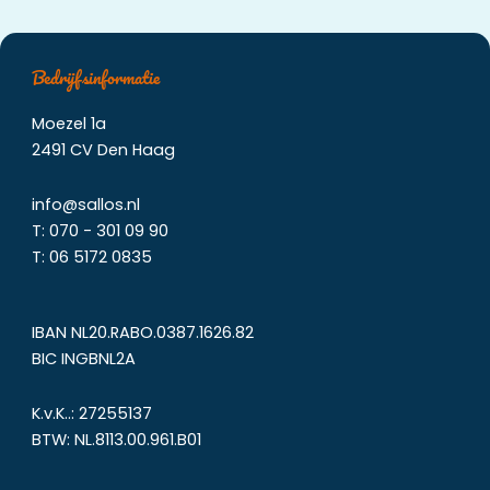
Bedrijfsinformatie
Moezel 1a
2491 CV Den Haag
info@sallos.nl
T:
070 - 301 09 90
T:
06
5172
0835
IBAN NL20.RABO.0387.1626.82
BIC INGBNL2A
K.v.K..: 27255137
BTW: NL.8113.00.961.B01