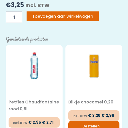
€
3,25
Incl. BTW
Bitter
Toevoegen aan winkelwagen
Lemon
aantal
Gerelateerde producten
Petfles Chaudfontaine
Blikje chocomel 0,20l
rood 0,5l
€
3,25
€
2,98
Incl. BTW
€
2,95
€
2,71
Incl. BTW
Bestellen