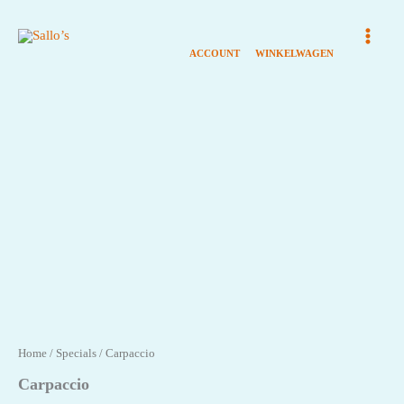
Ga
naar
de
inhoud
Home
/
Specials
/ Carpaccio
Carpaccio