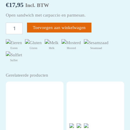
€
17,95
Incl. BTW
Open sandwich met carpaccio en parmesan.
Carpaccio
Toevoegen aan winkelwagen
aantal
Eieren
Gluten
Melk
Mosterd
Sesamzaad
Sulfiet
Gerelateerde producten