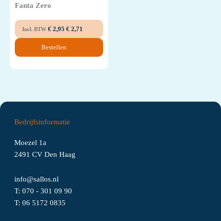
Fanta Zero
€
2,95
€
2,71
Incl. BTW
Bestellen
Bedrijfsinformatie
Moezel 1a
2491 CV Den Haag
info@sallos.nl
T:
070 - 301 09 90
T:
06
5172
0835