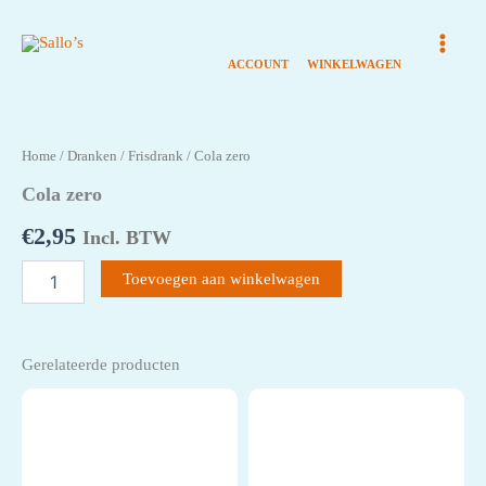
Ga
naar
de
inhoud
Home
/
Dranken
/
Frisdrank
/ Cola zero
Cola zero
€
2,95
Incl. BTW
Cola
Toevoegen aan winkelwagen
zero
aantal
Gerelateerde producten