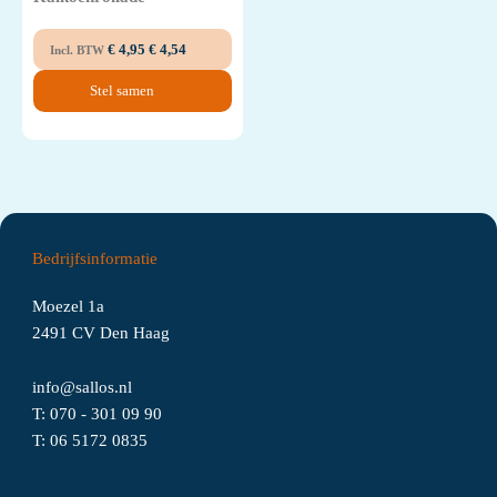
€
4,95
€
4,54
Incl. BTW
Stel samen
Bedrijfsinformatie
Moezel 1a
2491 CV Den Haag
info@sallos.nl
T:
070 - 301 09 90
T:
06
5172
0835