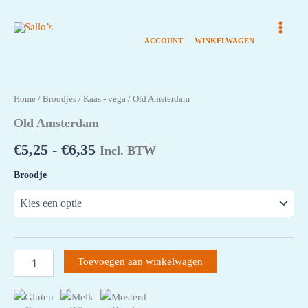
Ga
naar
de
inhoud
Home
/
Broodjes
/
Kaas - vega
/ Old Amsterdam
Old Amsterdam
Prijsklasse:
€
5,25
-
€
6,35
Incl. BTW
€5,25€4,82
Broodje
tot
€6,35€5,83
Old
Toevoegen aan winkelwagen
Amsterdam
aantal