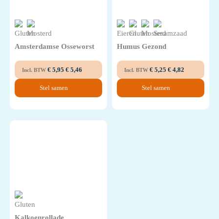
Amsterdamse Osseworst
Humus Gezond
€
5,95
€
5,46
€
5,25
€
4,82
Incl. BTW
Incl. BTW
Stel samen
Stel samen
Kalkoenrollade