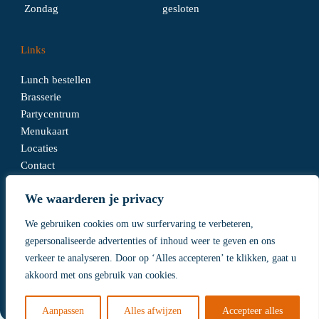
Zondag
gesloten
Links
Lunch bestellen
Brasserie
Partycentrum
Menukaart
Locaties
Contact
We waarderen je privacy
Algemene voorwaarden
We gebruiken cookies om uw surfervaring te verbeteren,
Disclaimer
gepersonaliseerde advertenties of inhoud weer te geven en ons
Privacy Policy
verkeer te analyseren. Door op ‘Alles accepteren’ te klikken, gaat u
akkoord met ons gebruik van cookies.
Realisatie
SEDERO.nl
Aanpassen
Alles afwijzen
Accepteer alles