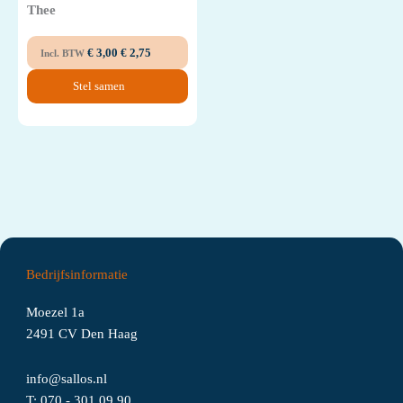
Thee
€
3,00
€
2,75
Incl. BTW
Stel samen
Bedrijfsinformatie
Moezel 1a
2491 CV Den Haag
info@sallos.nl
T:
070 - 301 09 90