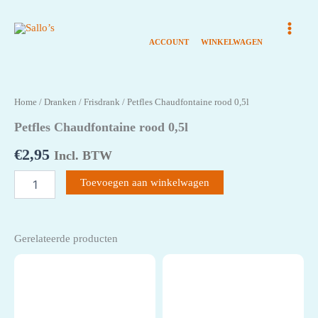
Ga
naar
de
inhoud
Home
/
Dranken
/
Frisdrank
/ Petfles Chaudfontaine rood 0,5l
Petfles Chaudfontaine rood 0,5l
€
2,95
Incl. BTW
Petfles
Toevoegen aan winkelwagen
Chaudfontaine
rood
0,5l
aantal
Gerelateerde producten