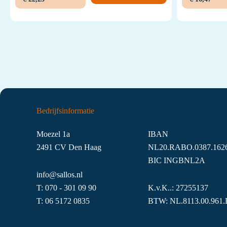
Bedrijfsinformatie
Moezel 1a
IBAN
2491 CV Den Haag
NL20.RABO.0387.1626
BIC INGBNL2A
info@sallos.nl
T:
070 - 301 09 90
K.v.K..: 27255137
T:
06
5172
0835
BTW: NL.8113.00.961.