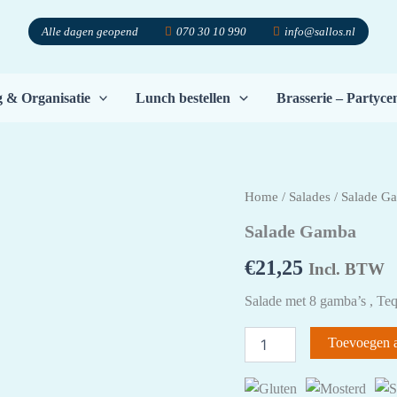
Alle dagen geopend
070 30 10 990
info@sallos.nl
g & Organisatie
Lunch bestellen
Brasserie – Partyc
Home
/
Salades
/ Salade G
Salade Gamba
€
21,25
Incl. BTW
Salade met 8 gamba’s , Tequ
Salade
Toevoegen 
Gamba
aantal