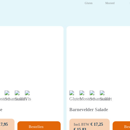
Gluten
Mosterd
se
Barnevelder Salade
7,95
€
17,25
Incl. BTW
Bestellen
Bes
€
15,83