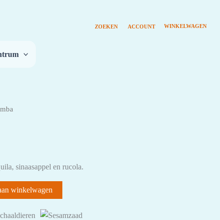
entrum
amba
ila, sinaasappel en rucola.
aan winkelwagen