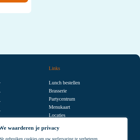
Links
Lunch bestellen
r
Brasserie
r
Partycentrum
r
Menukaart
r
Locaties
r
Contact
We waarderen je privacy
We gebruiken cookies om uw surfervaring te verbeteren,