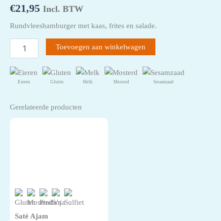
€
21,95
Incl. BTW
Rundvleeshamburger met kaas, frites en salade.
Sallo's
Toevoegen aan winkelwagen
Super
Hamburger
aantal
Eieren
Gluten
Melk
Mosterd
Sesamzaad
Gerelateerde producten
Saté Ajam