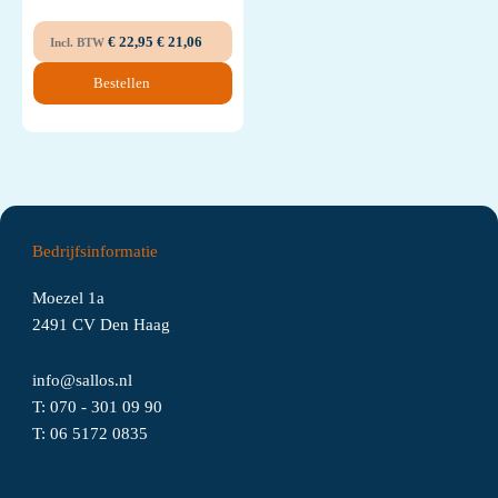
€
22,95
€
21,06
Incl. BTW
Bestellen
Bedrijfsinformatie
Moezel 1a
2491 CV Den Haag
info@sallos.nl
T:
070 - 301 09 90
T:
06
5172
0835