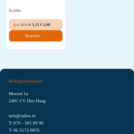
Koffie
€
3,25
€
2,98
Incl. BTW
Bestellen
Bedrijfsinformatie
Moezel 1a
2491 CV Den Haag
info@sallos.nl
T:
070 - 301 09 90
T:
06
5172
0835