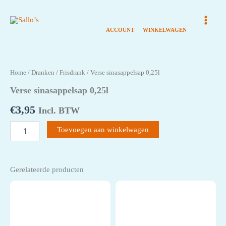
Ga
naar
de
inhoud
Home
/
Dranken
/
Frisdrank
/ Verse sinasappelsap 0,25l
Verse sinasappelsap 0,25l
€
3,95
Incl. BTW
Verse
Toevoegen aan winkelwagen
sinasappelsap
0,25l
aantal
Gerelateerde producten