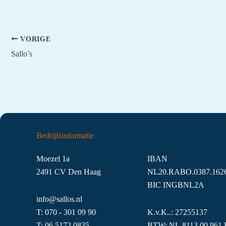
VORIGE
Sallo’s
Bedrijfsinformatie
Moezel 1a
IBAN
2491 CV Den Haag
NL20.RABO.0387.1626
BIC INGBNL2A
info@sallos.nl
T:
070 - 301 09 90
K.v.K..: 27255137
T:
06
5172
0835
BTW: NL.8113.00.961.