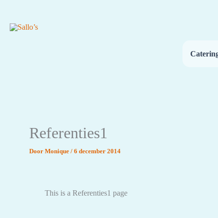
Ga
naar
de
inhoud
Caterin
Referenties1
Door
Monique
/
6 december 2014
This is a Referenties1 page