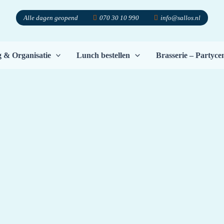
Alle dagen geopend
070 30 10 990
info@sallos.nl
g & Organisatie
Lunch bestellen
Brasserie – Partyc