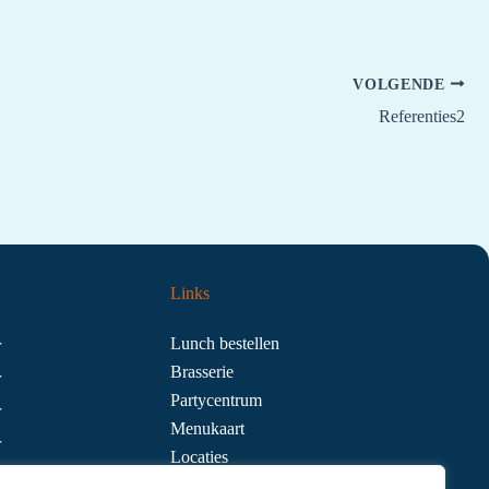
VOLGENDE
Referenties2
Links
Lunch bestellen
r
Brasserie
r
Partycentrum
r
Menukaart
r
Locaties
r
Contact