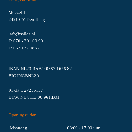
Moezel 1a
2491 CV Den Haag
info@sallos.nl
T:
070 - 301 09 90
T:
06
5172
0835
IBAN NL20.RABO.0387.1626.82
BIC INGBNL2A
K.v.K..: 27255137
BTW: NL.8113.00.961.B01
Openingstijden
Maandag
08:00 - 17:00 uur