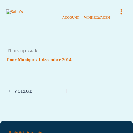
Ga
naar
de
inhoud
Thuis-op-zaak
Door
Monique
/
1 december 2014
VORIGE
Bedrijfsinformatie