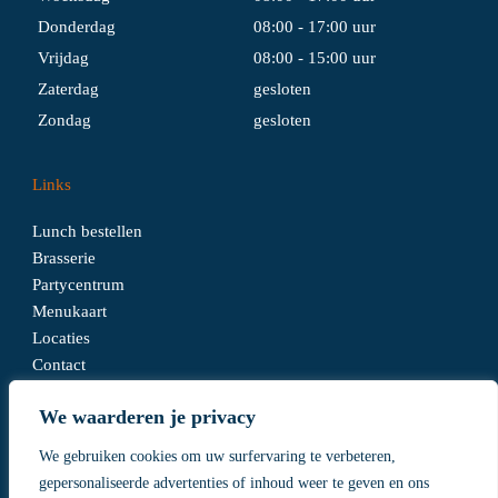
Donderdag
08:00 - 17:00 uur
Vrijdag
08:00 - 15:00 uur
Zaterdag
gesloten
Zondag
gesloten
Links
Lunch bestellen
Brasserie
Partycentrum
Menukaart
Locaties
Contact
We waarderen je privacy
We gebruiken cookies om uw surfervaring te verbeteren,
Algemene voorwaarden
gepersonaliseerde advertenties of inhoud weer te geven en ons
Disclaimer