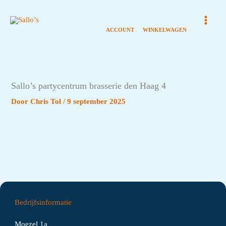
Ga
naar
de
inhoud
Sallo’s partycentrum brasserie den Haag 4
Door
Chris Tol
/
9 september 2025
Bedrijfsinformatie
Moezel 1a