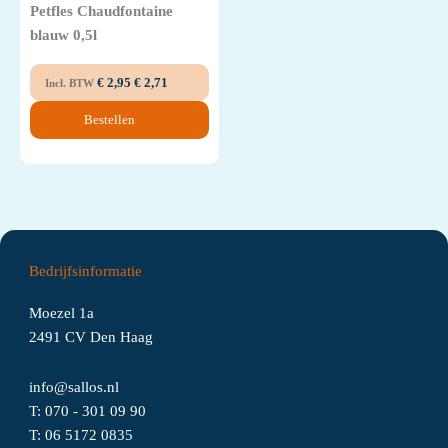
Petfles Chaudfontaine
blauw 0,5l
€
2,95
€
2,71
Incl. BTW
Bestellen
Bedrijfsinformatie
Moezel 1a
2491 CV Den Haag
info@sallos.nl
T:
070 - 301 09 90
T:
06
5172
0835