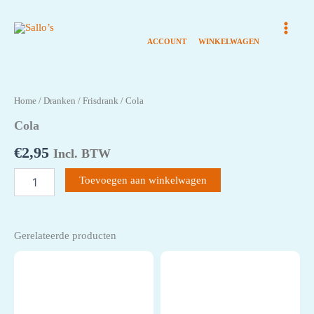
Ga
naar
de
inhoud
Home
/
Dranken
/
Frisdrank
/ Cola
Cola
€
2,95
Incl. BTW
Cola
Toevoegen aan winkelwagen
aantal
Gerelateerde producten