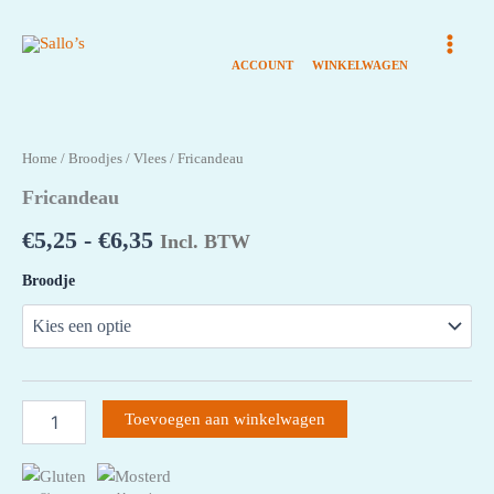
Ga
naar
de
inhoud
Home
/
Broodjes
/
Vlees
/ Fricandeau
Fricandeau
Prijsklasse:
€
5,25
-
€
6,35
Incl. BTW
€5,25€4,82
Broodje
tot
€6,35€5,83
Fricandeau
Toevoegen aan winkelwagen
aantal