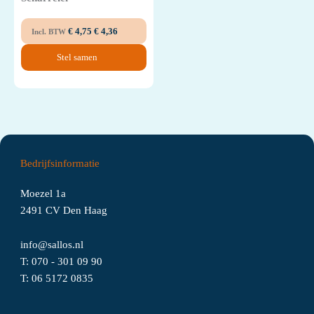
€
4,75
€
4,36
Incl. BTW
Stel samen
Bedrijfsinformatie
Moezel 1a
2491 CV Den Haag
info@sallos.nl
T:
070 - 301 09 90
T:
06
5172
0835