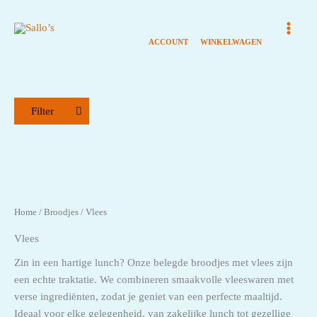
Ga
naar
de
inhoud
Filter
Assortiment Broodjes
Broodjes
Kaas - vega
Home
/
Broodjes
/ Vlees
Salades
Vlees
Vis
Zin in een hartige lunch? Onze belegde broodjes met vlees zijn
Vlees
een echte traktatie. We combineren smaakvolle vleeswaren met
verse ingrediënten, zodat je geniet van een perfecte maaltijd.
Dranken
Ideaal voor elke gelegenheid, van zakelijke lunch tot gezellige