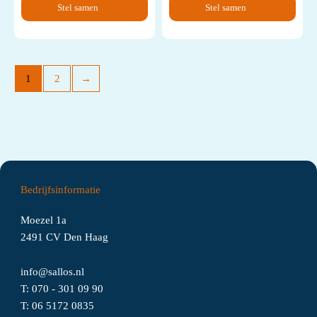
Stel samen
Stel samen
1
2
→
Bedrijfsinformatie
Moezel 1a
2491 CV Den Haag
info@sallos.nl
T:
070 - 301 09 90
T:
06
5172
0835