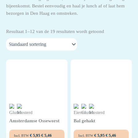
bijeenkomst. Bestel eenvoudig en haal je lunch af of laat hem
Hapjes
bezorgen in Den Haag en omstreken.
Lunchbox
Resultaat 1–12 van de 19 resultaten wordt getoond
Maaltijden
Salades
Specials
Vers Fruit
Amsterdamse Osseworst
Bal gehakt
€
5,95
€
5,46
€
5,95
€
5,46
Incl. BTW
Incl. BTW