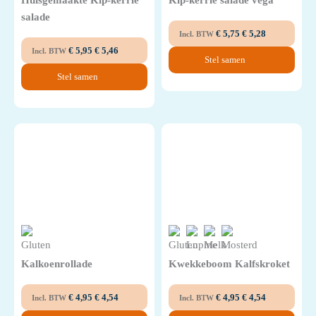
Huisgemaakte Kip-kerrie
Kip-kerrie salade vega
salade
€
5,75
€
5,28
Incl. BTW
€
5,95
€
5,46
Incl. BTW
Stel samen
Stel samen
Kalkoenrollade
Kwekkeboom Kalfskroket
€
4,95
€
4,54
€
4,95
€
4,54
Incl. BTW
Incl. BTW