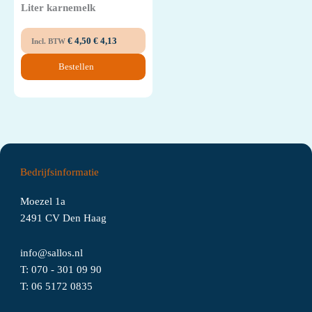
Liter karnemelk
€
4,50
€
4,13
Incl. BTW
Bestellen
Bedrijfsinformatie
Moezel 1a
2491 CV Den Haag
info@sallos.nl
T:
070 - 301 09 90
T:
06
5172
0835