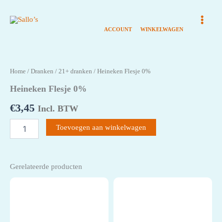
Ga
naar
de
inhoud
Home
/
Dranken
/
21+ dranken
/ Heineken Flesje 0%
Heineken Flesje 0%
€
3,45
Incl. BTW
Heineken
Toevoegen aan winkelwagen
Flesje
0%
aantal
Gerelateerde producten