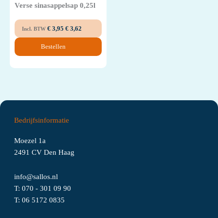
Verse sinasappelsap 0,25l
€
3,95
€
3,62
Incl. BTW
Bestellen
Bedrijfsinformatie
Moezel 1a
2491 CV Den Haag
info@sallos.nl
T:
070 - 301 09 90
T:
06
5172
0835