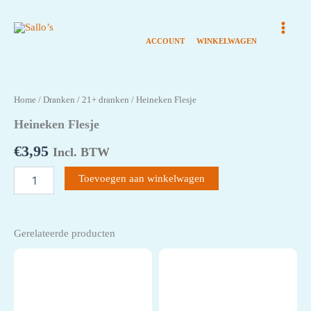
Ga
naar
de
inhoud
Home
/
Dranken
/
21+ dranken
/ Heineken Flesje
Heineken Flesje
€
3,95
Incl. BTW
Heineken
Toevoegen aan winkelwagen
Flesje
aantal
Gerelateerde producten