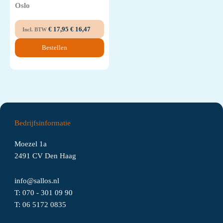
Oslo
€
17,95
€
16,47
Incl. BTW
Bestellen
Bedrijfsinformatie
Moezel 1a
2491 CV Den Haag
info@sallos.nl
T:
070 - 301 09 90
T:
06
5172
0835