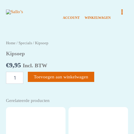
Ga
naar
de
inhoud
Home
/
Specials
/ Kipsoep
Kipsoep
€
9,95
Incl. BTW
Kipsoep
Toevoegen aan winkelwagen
aantal
Gerelateerde producten