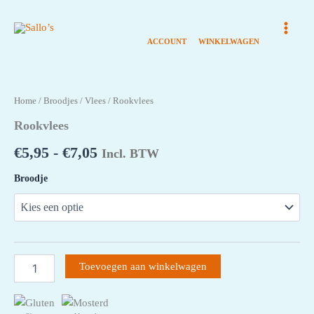
Ga
naar
de
inhoud
Home
/
Broodjes
/
Vlees
/ Rookvlees
Rookvlees
Prijsklasse:
€
5,95
-
€
7,05
Incl. BTW
€5,95€5,46
Broodje
tot
€7,05€6,47
Rookvlees
Toevoegen aan winkelwagen
aantal