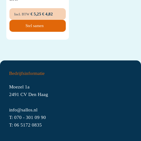
€
5,25
€
4,82
Incl. BTW
Stel samen
Bedrijfsinformatie
Moezel 1a
2491 CV Den Haag
info@sallos.nl
T:
070 - 301 09 90
T:
06
5172
0835